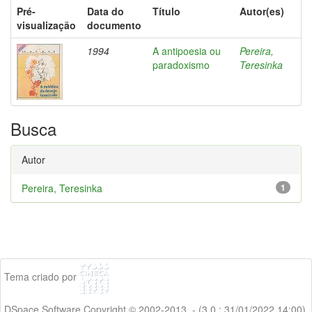
Pré-
Data do
Título
Autor(es)
visualização
documento
1994
A antipoesia ou
Pereira,
paradoxismo
Teresinka
Busca
Autor
Pereira, Teresinka
1
Tema criado por
DSpace Software Copyright © 2002-2013 - (3.0 : 31/01/2022 14:00)