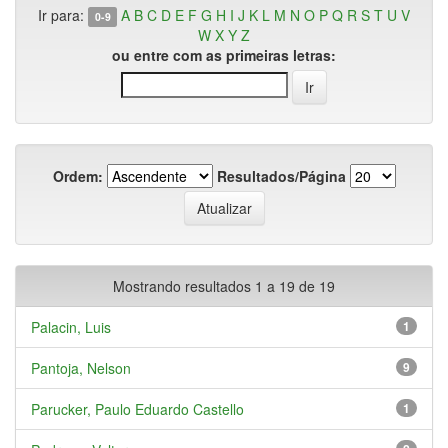
Ir para:
A
B
C
D
E
F
G
H
I
J
K
L
M
N
O
P
Q
R
S
T
U
V
0-9
W
X
Y
Z
ou entre com as primeiras letras:
Ordem:
Resultados/Página
Mostrando resultados 1 a 19 de 19
Palacin, Luis
1
Pantoja, Nelson
9
Parucker, Paulo Eduardo Castello
1