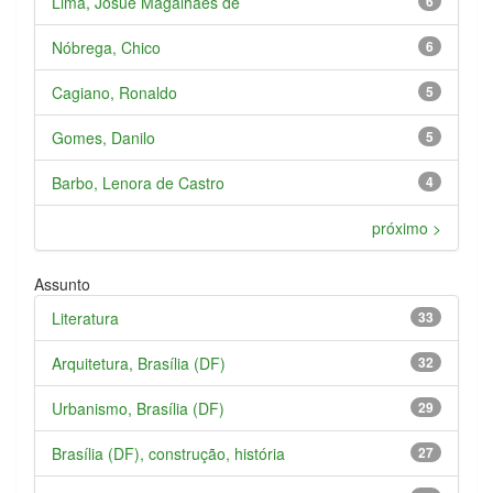
Lima, Josué Magalhães de
6
Nóbrega, Chico
6
Cagiano, Ronaldo
5
Gomes, Danilo
5
Barbo, Lenora de Castro
4
próximo >
Assunto
Literatura
33
Arquitetura, Brasília (DF)
32
Urbanismo, Brasília (DF)
29
Brasília (DF), construção, história
27