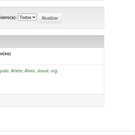
istro(s):
or(es)
aio, Arlete
;
Alves, Josué, org.