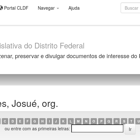
Portal CLDF
Navegar
Ajuda
slativa do Distrito Federal
zenar, preservar e divulgar documentos de interesse do
s, Josué, org.
C
D
E
F
G
H
I
J
K
L
M
N
O
P
Q
R
S
T
U
ou entre com as primeiras letras: