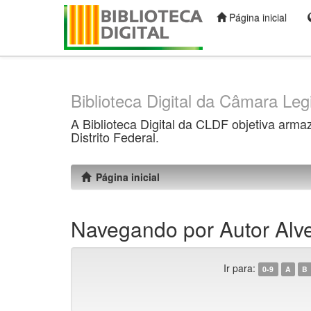
Página inicial
Skip
navigation
Biblioteca Digital da Câmara Legi
A Biblioteca Digital da CLDF objetiva arma
Distrito Federal.
Página inicial
Navegando por Autor Alve
Ir para:
0-9
A
B