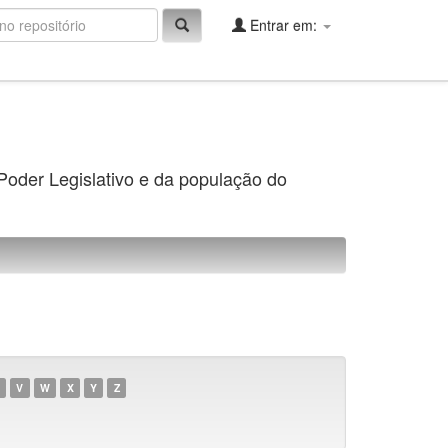
Entrar em:
 Poder Legislativo e da população do
V
W
X
Y
Z