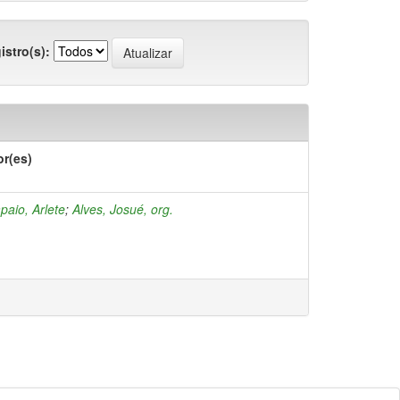
istro(s):
or(es)
aio, Arlete
;
Alves, Josué, org.