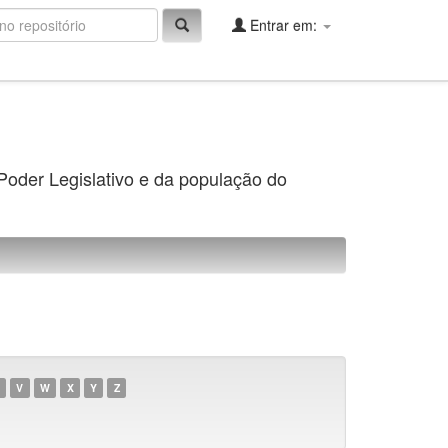
Entrar em:
 Poder Legislativo e da população do
V
W
X
Y
Z