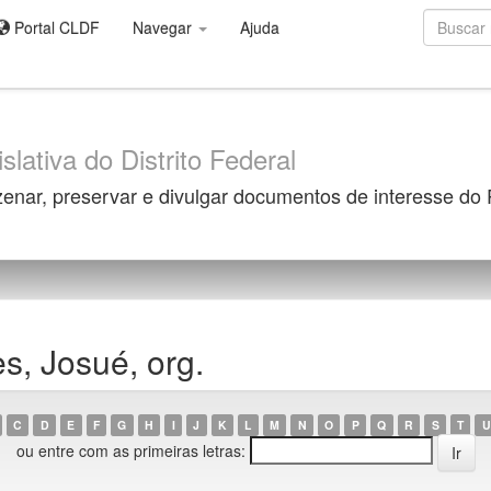
Portal CLDF
Navegar
Ajuda
slativa do Distrito Federal
zenar, preservar e divulgar documentos de interesse do
s, Josué, org.
C
D
E
F
G
H
I
J
K
L
M
N
O
P
Q
R
S
T
U
ou entre com as primeiras letras: