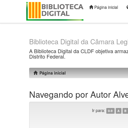
Página inicial
Skip
navigation
Biblioteca Digital da Câmara Legi
A Biblioteca Digital da CLDF objetiva arma
Distrito Federal.
Página inicial
Navegando por Autor Alve
Ir para:
0-9
A
B