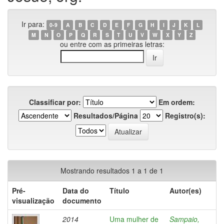
Ir para:
0-9
A
B
C
D
E
F
G
H
I
J
K
L
M
N
O
P
Q
R
S
T
U
V
W
X
Y
Z
ou entre com as primeiras letras:
Classificar por:
Em ordem:
Resultados/Página
Registro(s):
Mostrando resultados 1 a 1 de 1
Pré-
Data do
Título
Autor(es)
visualização
documento
2014
Uma mulher de
Sampaio,