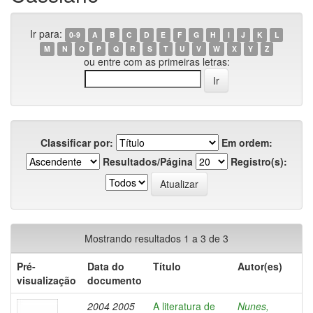
Ir para:
0-9
A
B
C
D
E
F
G
H
I
J
K
L
M
N
O
P
Q
R
S
T
U
V
W
X
Y
Z
ou entre com as primeiras letras:
Classificar por:
Em ordem:
Resultados/Página
Registro(s):
Mostrando resultados 1 a 3 de 3
Pré-
Data do
Título
Autor(es)
visualização
documento
2004 2005
A literatura de
Nunes,