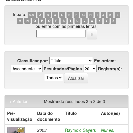
Ir para:
0-9
A
B
C
D
E
F
G
H
I
J
K
L
M
N
O
P
Q
R
S
T
U
V
W
X
Y
Z
ou entre com as primeiras letras:
Classificar por:
Em ordem:
Resultados/Página
Registro(s):
< Anterior
Mostrando resultados 3 a 3 de 3
Pré-
Data do
Título
Autor(es)
visualização
documento
2003
Raymold Sayers
Nunes,