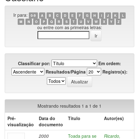
Ir para:
0-9
A
B
C
D
E
F
G
H
I
J
K
L
M
N
O
P
Q
R
S
T
U
V
W
X
Y
Z
ou entre com as primeiras letras:
Classificar por:
Em ordem:
Resultados/Página
Registro(s):
Mostrando resultados 1 a 1 de 1
Pré-
Data do
Título
Autor(es)
visualização
documento
2000
Toada para se
Ricardo,