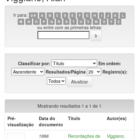
Ir para:
0-9
A
B
C
D
E
F
G
H
I
J
K
L
M
N
O
P
Q
R
S
T
U
V
W
X
Y
Z
ou entre com as primeiras letras:
Classificar por:
Em ordem:
Resultados/Página
Registro(s):
Mostrando resultados 1 a 1 de 1
Pré-
Data do
Título
Autor(es)
visualização
documento
1996
Recordações de
Viggiano,