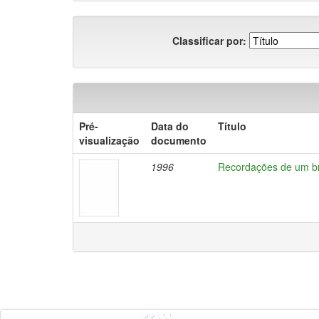
Classificar por:
Pré-
Data do
Título
visualização
documento
1996
Recordações de um b