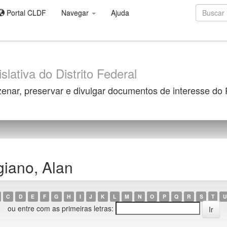
Portal CLDF
Navegar
Ajuda
slativa do Distrito Federal
zenar, preservar e divulgar documentos de interesse do
iano, Alan
C
D
E
F
G
H
I
J
K
L
M
N
O
P
Q
R
S
T
U
ou entre com as primeiras letras: