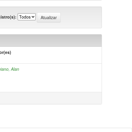
istro(s):
or(es)
iano, Alan