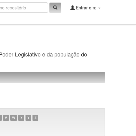
Entrar em:
 Poder Legislativo e da população do
V
W
X
Y
Z