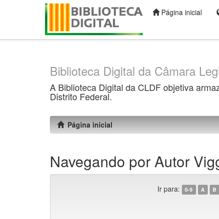
Página inicial
Skip
navigation
Biblioteca Digital da Câmara Legi
A Biblioteca Digital da CLDF objetiva arma
Distrito Federal.
Página inicial
Navegando por Autor Vigg
Ir para:
0-9
A
B