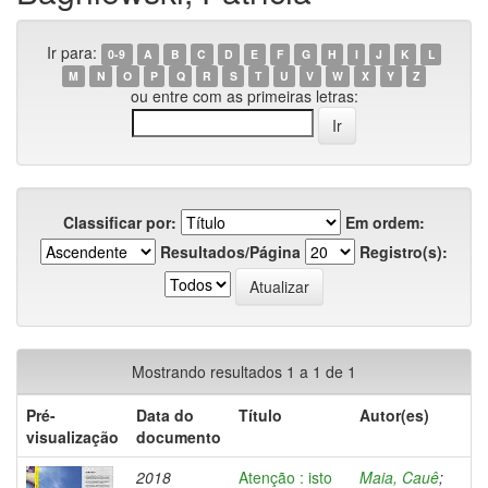
Ir para:
0-9
A
B
C
D
E
F
G
H
I
J
K
L
M
N
O
P
Q
R
S
T
U
V
W
X
Y
Z
ou entre com as primeiras letras:
Classificar por:
Em ordem:
Resultados/Página
Registro(s):
Mostrando resultados 1 a 1 de 1
Pré-
Data do
Título
Autor(es)
visualização
documento
2018
Atenção : isto
Maia, Cauê
;