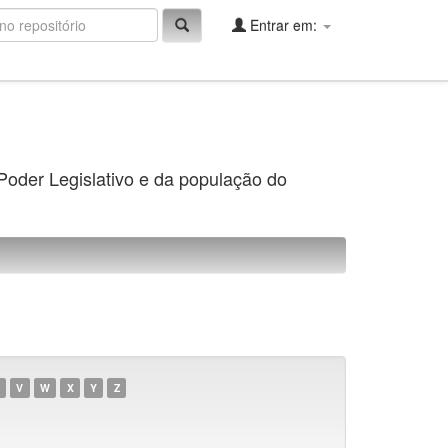
Entrar em:
 Poder Legislativo e da população do
V
W
X
Y
Z