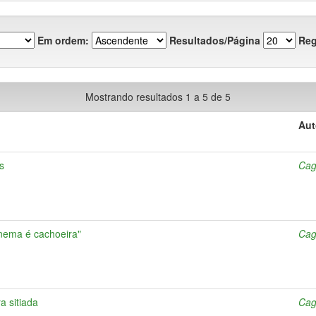
Em ordem:
Resultados/Página
Reg
Mostrando resultados 1 a 5 de 5
Aut
s
Cag
nema é cachoeira"
Cag
a sitiada
Cag