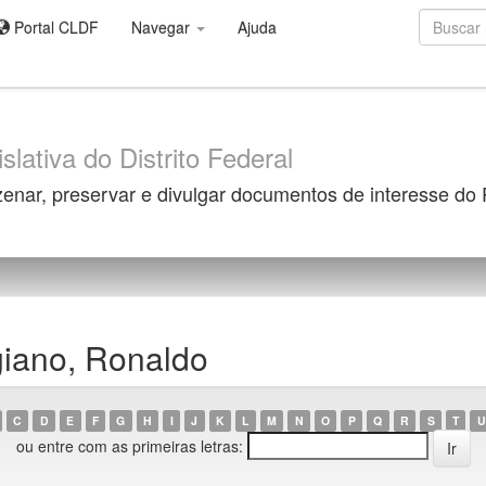
Portal CLDF
Navegar
Ajuda
slativa do Distrito Federal
zenar, preservar e divulgar documentos de interesse do
iano, Ronaldo
C
D
E
F
G
H
I
J
K
L
M
N
O
P
Q
R
S
T
U
ou entre com as primeiras letras: