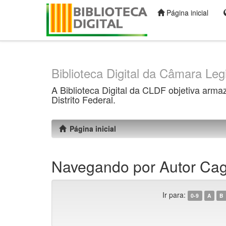
Página inicial
Skip
navigation
Biblioteca Digital da Câmara Legi
A Biblioteca Digital da CLDF objetiva arma
Distrito Federal.
Página inicial
Navegando por Autor Cag
Ir para:
0-9
A
B