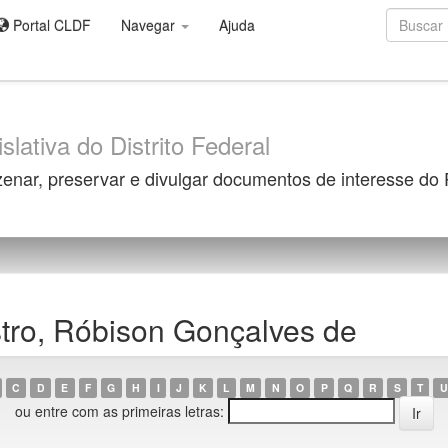
Portal CLDF
Navegar
Ajuda
slativa do Distrito Federal
zenar, preservar e divulgar documentos de interesse do
tro, Róbison Gonçalves de
C
D
E
F
G
H
I
J
K
L
M
N
O
P
Q
R
S
T
U
ou entre com as primeiras letras: