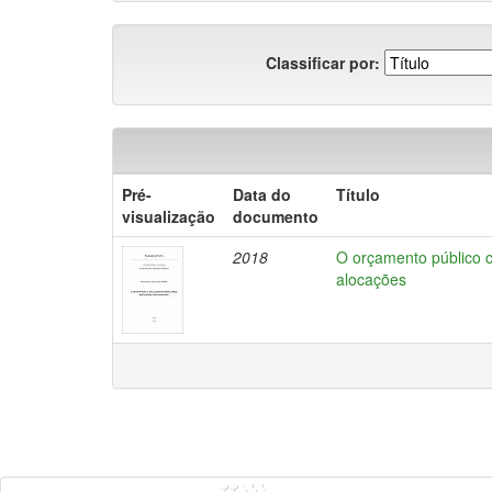
Classificar por:
Pré-
Data do
Título
visualização
documento
2018
O orçamento público co
alocações