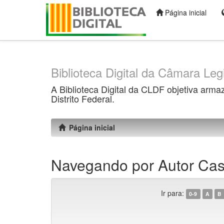
Página inicial
Skip
navigation
Biblioteca Digital da Câmara Legi
A Biblioteca Digital da CLDF objetiva arma
Distrito Federal.
Página inicial
Navegando por Autor Cas
Ir para:
0-9
A
B