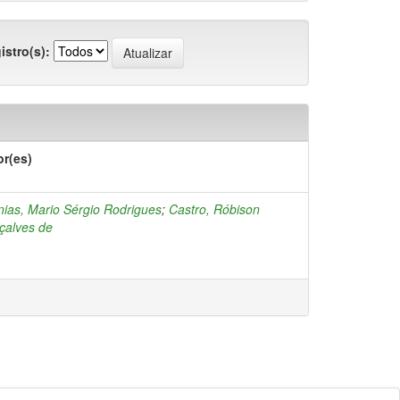
istro(s):
or(es)
ias, Mario Sérgio Rodrigues
;
Castro, Róbison
çalves de