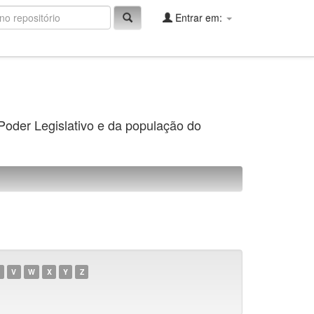
Entrar em:
 Poder Legislativo e da população do
V
W
X
Y
Z