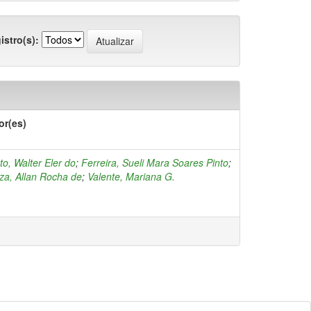
istro(s):
or(es)
o, Walter Eler do
;
Ferreira, Sueli Mara Soares Pinto
;
za, Allan Rocha de
;
Valente, Mariana G.