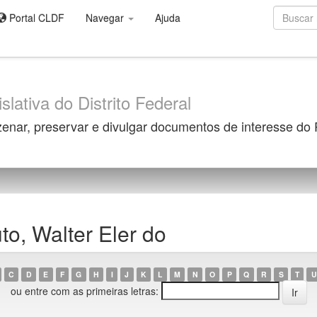
Portal CLDF
Navegar
Ajuda
slativa do Distrito Federal
zenar, preservar e divulgar documentos de interesse do
o, Walter Eler do
C
D
E
F
G
H
I
J
K
L
M
N
O
P
Q
R
S
T
U
ou entre com as primeiras letras: