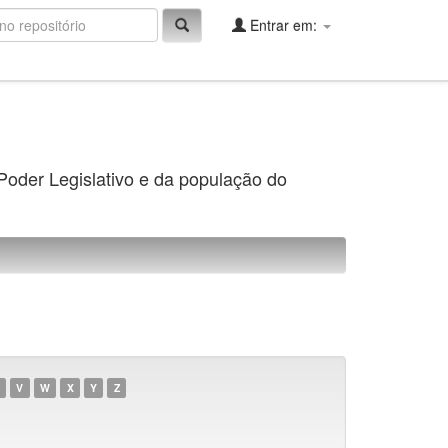
Entrar em:
 Poder Legislativo e da população do
V
W
X
Y
Z