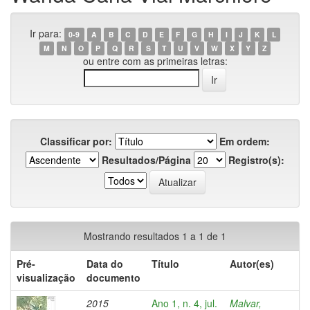
Ir para:
0-9
A
B
C
D
E
F
G
H
I
J
K
L
M
N
O
P
Q
R
S
T
U
V
W
X
Y
Z
ou entre com as primeiras letras:
Classificar por:
Em ordem:
Resultados/Página
Registro(s):
Mostrando resultados 1 a 1 de 1
Pré-
Data do
Título
Autor(es)
visualização
documento
2015
Ano 1, n. 4, jul.
Malvar,