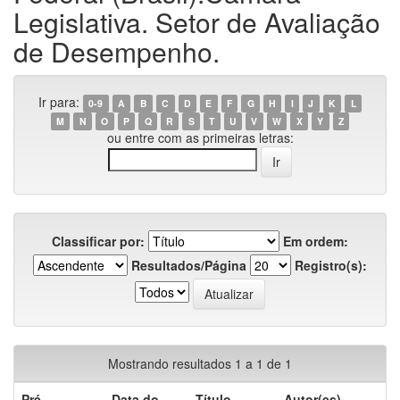
Legislativa. Setor de Avaliação
de Desempenho.
Ir para:
0-9
A
B
C
D
E
F
G
H
I
J
K
L
M
N
O
P
Q
R
S
T
U
V
W
X
Y
Z
ou entre com as primeiras letras:
Classificar por:
Em ordem:
Resultados/Página
Registro(s):
Mostrando resultados 1 a 1 de 1
Pré-
Data do
Título
Autor(es)