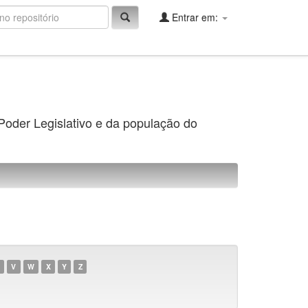
Entrar em:
 Poder Legislativo e da população do
V
W
X
Y
Z