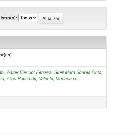
istro(s):
or(es)
o, Walter Eler do
;
Ferreira, Sueli Mara Soares Pinto
;
za, Allan Rocha de
;
Valente, Mariana G.