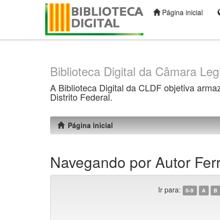
Página inicial
Skip
navigation
Biblioteca Digital da Câmara Legi
A Biblioteca Digital da CLDF objetiva arma
Distrito Federal.
Página inicial
Navegando por Autor Ferr
Ir para:
0-9
A
B