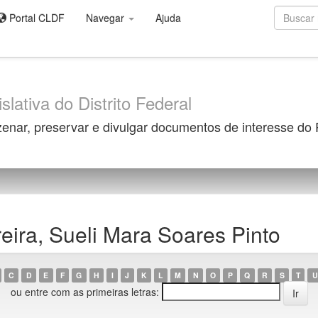
Portal CLDF
Navegar
Ajuda
slativa do Distrito Federal
zenar, preservar e divulgar documentos de interesse do
eira, Sueli Mara Soares Pinto
C
D
E
F
G
H
I
J
K
L
M
N
O
P
Q
R
S
T
U
ou entre com as primeiras letras: