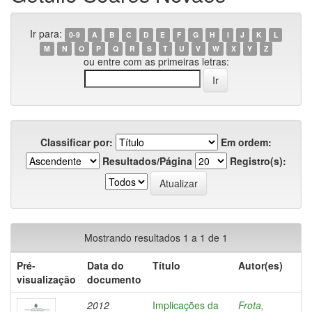
Ir para:
0-9
A
B
C
D
E
F
G
H
I
J
K
L
M
N
O
P
Q
R
S
T
U
V
W
X
Y
Z
ou entre com as primeiras letras:
Classificar por:
Em ordem:
Resultados/Página
Registro(s):
Mostrando resultados 1 a 1 de 1
Pré-
Data do
Título
Autor(es)
visualização
documento
2012
Implicações da
Frota,