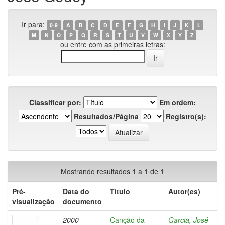
Ir para:
0-9
A
B
C
D
E
F
G
H
I
J
K
L
M
N
O
P
Q
R
S
T
U
V
W
X
Y
Z
ou entre com as primeiras letras:
Classificar por:
Em ordem:
Resultados/Página
Registro(s):
Mostrando resultados 1 a 1 de 1
Pré-
Data do
Título
Autor(es)
visualização
documento
2000
Canção da
Garcia, José