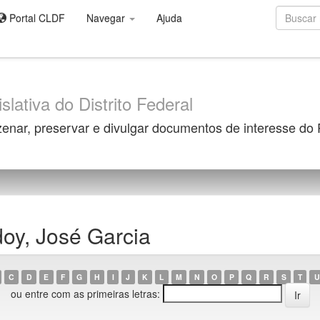
Portal CLDF
Navegar
Ajuda
slativa do Distrito Federal
zenar, preservar e divulgar documentos de interesse do
oy, José Garcia
C
D
E
F
G
H
I
J
K
L
M
N
O
P
Q
R
S
T
U
ou entre com as primeiras letras: