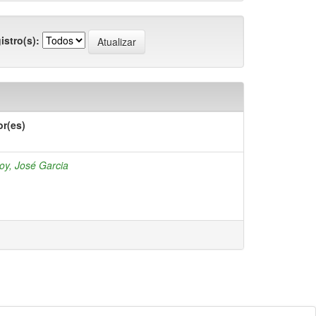
istro(s):
or(es)
y, José Garcia