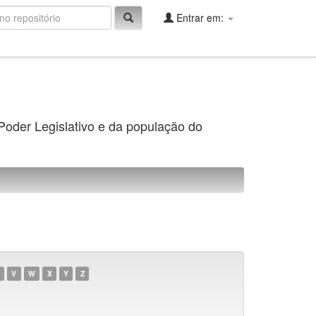
Entrar em:
 Poder Legislativo e da população do
V
W
X
Y
Z