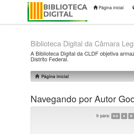
Página inicial
Skip
navigation
Biblioteca Digital da Câmara Legi
A Biblioteca Digital da CLDF objetiva arma
Distrito Federal.
Página inicial
Navegando por Autor God
Ir para:
0-9
A
B