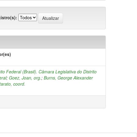
istro(s):
or(es)
rito Federal (Brasil). Câmara Legislativa do Distrito
ral
;
Goez, Joan, org.
;
Burns, George Alexander
arato, coord.