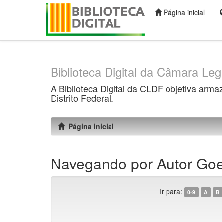
Página inicial
Skip
navigation
Biblioteca Digital da Câmara Legi
A Biblioteca Digital da CLDF objetiva arma
Distrito Federal.
Página inicial
Navegando por Autor Goez
Ir para:
0-9
A
B