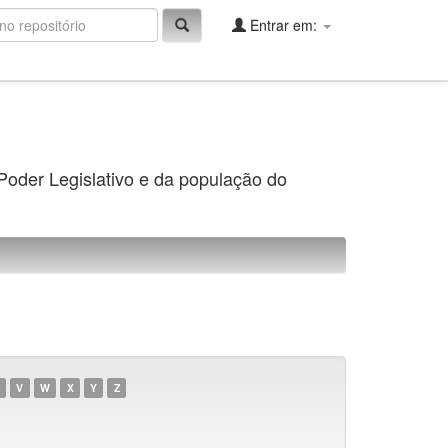
Entrar em:
 Poder Legislativo e da população do
V
W
X
Y
Z