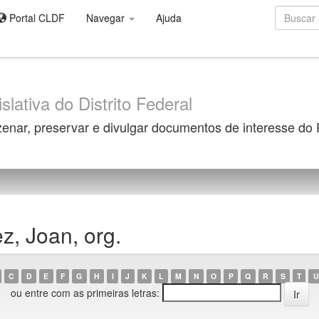
Portal CLDF
Navegar
Ajuda
slativa do Distrito Federal
zenar, preservar e divulgar documentos de interesse do
, Joan, org.
C
D
E
F
G
H
I
J
K
L
M
N
O
P
Q
R
S
T
U
ou entre com as primeiras letras: