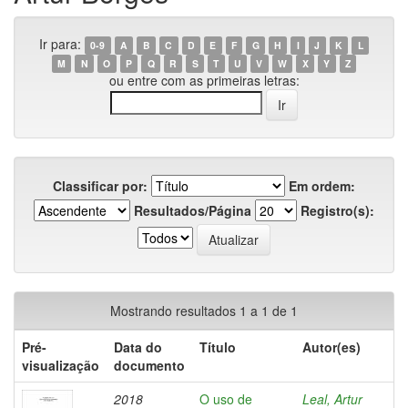
Ir para:
0-9
A
B
C
D
E
F
G
H
I
J
K
L
M
N
O
P
Q
R
S
T
U
V
W
X
Y
Z
ou entre com as primeiras letras:
Classificar por:
Em ordem:
Resultados/Página
Registro(s):
Mostrando resultados 1 a 1 de 1
Pré-
Data do
Título
Autor(es)
visualização
documento
2018
O uso de
Leal, Artur