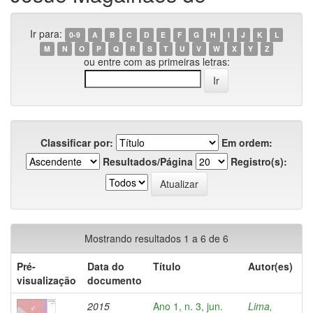
Ir para:
0-9
A
B
C
D
E
F
G
H
I
J
K
L
M
N
O
P
Q
R
S
T
U
V
W
X
Y
Z
ou entre com as primeiras letras:
Classificar por:
Em ordem:
Resultados/Página
Registro(s):
Mostrando resultados 1 a 6 de 6
Pré-
Data do
Título
Autor(es)
visualização
documento
2015
Ano 1, n. 3, jun.
Lima,