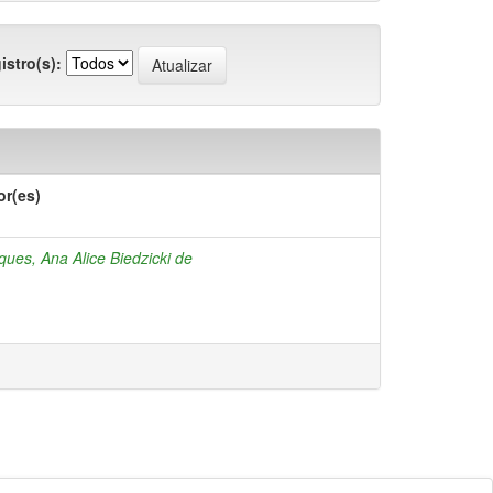
istro(s):
or(es)
ues, Ana Alice Biedzicki de