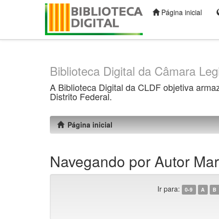
Página inicial
Skip
navigation
Biblioteca Digital da Câmara Legi
A Biblioteca Digital da CLDF objetiva arma
Distrito Federal.
Página inicial
Navegando por Autor Marq
Ir para:
0-9
A
B