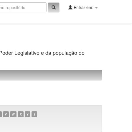
Entrar em:
 Poder Legislativo e da população do
V
W
X
Y
Z