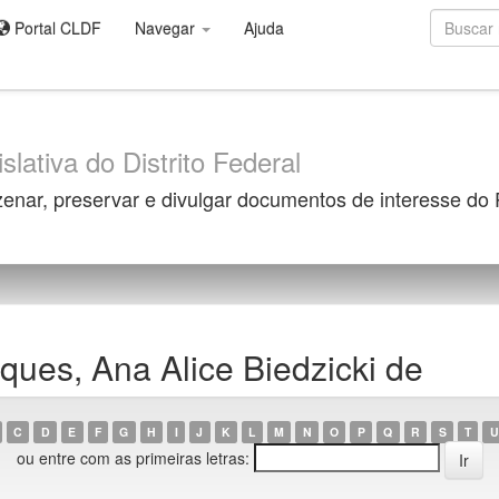
Portal CLDF
Navegar
Ajuda
slativa do Distrito Federal
zenar, preservar e divulgar documentos de interesse do
ues, Ana Alice Biedzicki de
C
D
E
F
G
H
I
J
K
L
M
N
O
P
Q
R
S
T
U
ou entre com as primeiras letras: