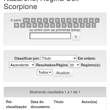
Scorpione
Ir para:
0-9
A
B
C
D
E
F
G
H
I
J
K
L
M
N
O
P
Q
R
S
T
U
V
W
X
Y
Z
ou entre com as primeiras letras:
Classificar por:
Em ordem:
Resultados/Página
Registro(s):
Mostrando resultados 1 a 1 de 1
Pré-
Data do
Título
Autor(es)
visualização
documento