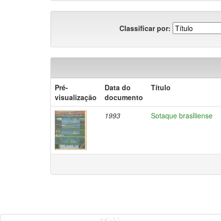
Classificar por:
Pré-
Data do
Título
visualização
documento
1993
Sotaque braslliense