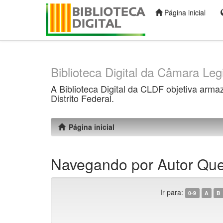
Página inicial
Skip
navigation
Biblioteca Digital da Câmara Legi
A Biblioteca Digital da CLDF objetiva arma
Distrito Federal.
Página inicial
Navegando por Autor Que
Ir para:
0-9
A
B