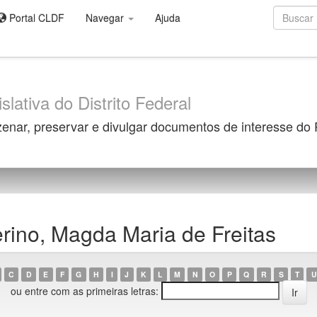
Portal CLDF
Navegar
Ajuda
slativa do Distrito Federal
zenar, preservar e divulgar documentos de interesse do
rino, Magda Maria de Freitas
C
D
E
F
G
H
I
J
K
L
M
N
O
P
Q
R
S
T
U
ou entre com as primeiras letras: