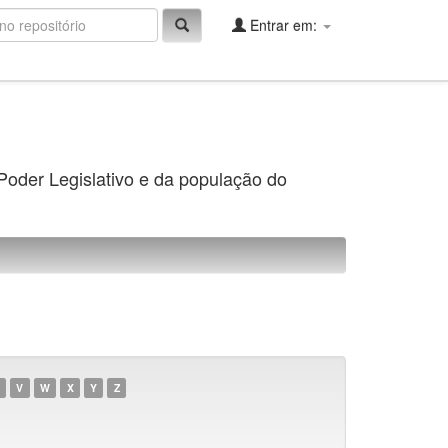
Entrar em:
 Poder Legislativo e da população do
V
W
X
Y
Z