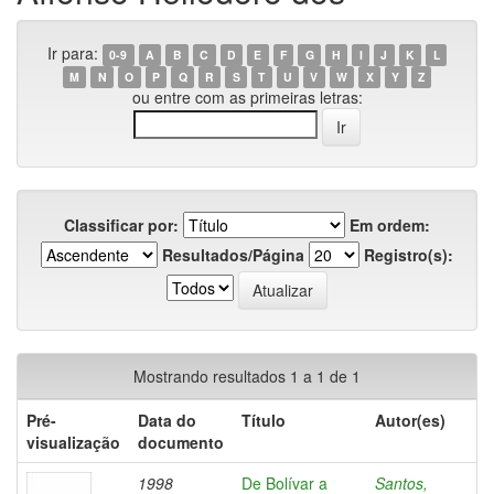
Ir para:
0-9
A
B
C
D
E
F
G
H
I
J
K
L
M
N
O
P
Q
R
S
T
U
V
W
X
Y
Z
ou entre com as primeiras letras:
Classificar por:
Em ordem:
Resultados/Página
Registro(s):
Mostrando resultados 1 a 1 de 1
Pré-
Data do
Título
Autor(es)
visualização
documento
1998
De Bolívar a
Santos,