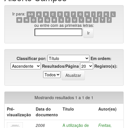
Ir para:
0-9
A
B
C
D
E
F
G
H
I
J
K
L
M
N
O
P
Q
R
S
T
U
V
W
X
Y
Z
ou entre com as primeiras letras:
Classificar por:
Em ordem:
Resultados/Página
Registro(s):
Mostrando resultados 1 a 1 de 1
Pré-
Data do
Título
Autor(es)
visualização
documento
2006
A utilização de
Freitas,