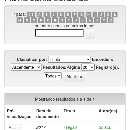
Ir para:
0-9
A
B
C
D
E
F
G
H
I
J
K
L
M
N
O
P
Q
R
S
T
U
V
W
X
Y
Z
ou entre com as primeiras letras:
Classificar por:
Em ordem:
Resultados/Página
Registro(s):
Mostrando resultados 1 a 1 de 1
Pré-
Data do
Título
Autor(es)
visualização
documento
2017
Pregão
Souza,