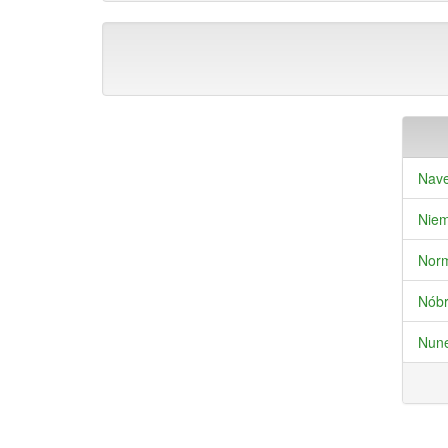
Nave
Niem
Norm
Nóbr
Nune