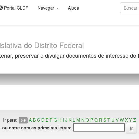
Portal CLDF
Navegar
Ajuda
slativa do Distrito Federal
zenar, preservar e divulgar documentos de interesse do
Ir para:
A
B
C
D
E
F
G
H
I
J
K
L
M
N
O
P
Q
R
S
T
U
V
W
X
Y
Z
0-9
ou entre com as primeiras letras: