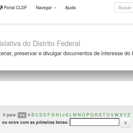
Portal CLDF
Navegar
Ajuda
slativa do Distrito Federal
zenar, preservar e divulgar documentos de interesse do
Ir para:
A
B
C
D
E
F
G
H
I
J
K
L
M
N
O
P
Q
R
S
T
U
V
W
X
Y
Z
0-9
ou entre com as primeiras letras: