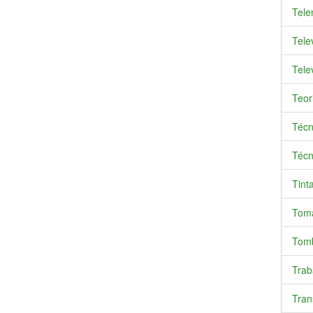
Telen
Telev
Telev
Teori
Técni
Técni
Tint
Toma
Tomb
Trab
Trans