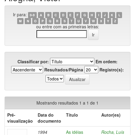
Ir para:
0-9
A
B
C
D
E
F
G
H
I
J
K
L
M
N
O
P
Q
R
S
T
U
V
W
X
Y
Z
ou entre com as primeiras letras:
Classificar por:
Em ordem:
Resultados/Página
Registro(s):
Mostrando resultados 1 a 1 de 1
Pré-
Data do
Título
Autor(es)
visualização
documento
1994
As idéias
Rocha, Luís