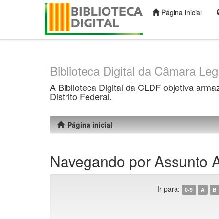
Página inicial
Skip
navigation
Biblioteca Digital da Câmara Legi
A Biblioteca Digital da CLDF objetiva arma
Distrito Federal.
Página inicial
Navegando por Assunto Ac
Ir para:
0-9
A
B