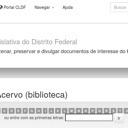
Portal CLDF
Navegar
Ajuda
slativa do Distrito Federal
zenar, preservar e divulgar documentos de interesse do
ervo (biblioteca)
C
D
E
F
G
H
I
J
K
L
M
N
O
P
Q
R
S
T
U
ou entre com as primeiras letras: