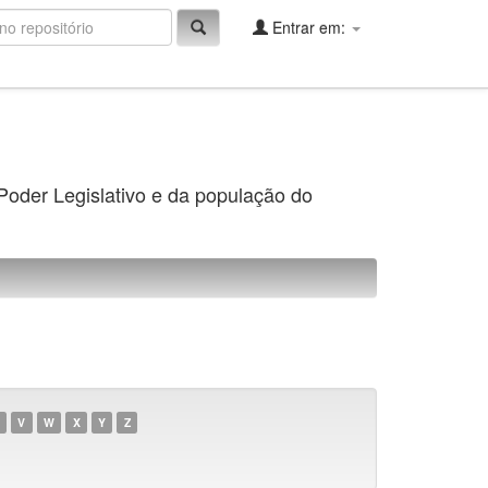
Entrar em:
 Poder Legislativo e da população do
V
W
X
Y
Z