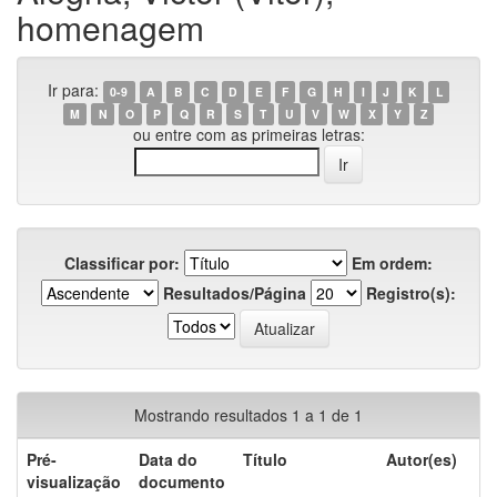
homenagem
Ir para:
0-9
A
B
C
D
E
F
G
H
I
J
K
L
M
N
O
P
Q
R
S
T
U
V
W
X
Y
Z
ou entre com as primeiras letras:
Classificar por:
Em ordem:
Resultados/Página
Registro(s):
Mostrando resultados 1 a 1 de 1
Pré-
Data do
Título
Autor(es)
visualização
documento