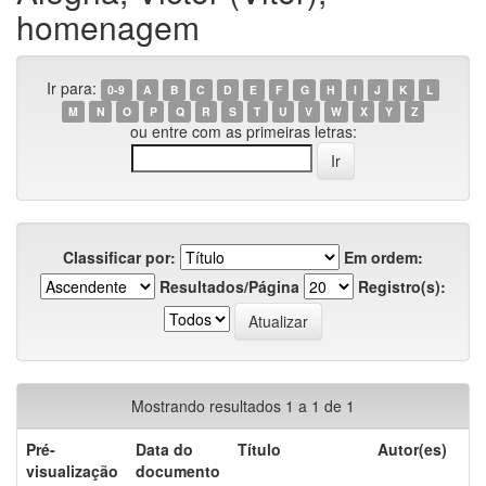
homenagem
Ir para:
0-9
A
B
C
D
E
F
G
H
I
J
K
L
M
N
O
P
Q
R
S
T
U
V
W
X
Y
Z
ou entre com as primeiras letras:
Classificar por:
Em ordem:
Resultados/Página
Registro(s):
Mostrando resultados 1 a 1 de 1
Pré-
Data do
Título
Autor(es)
visualização
documento