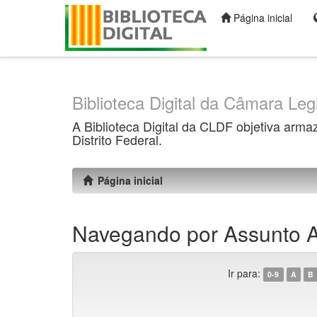
Página inicial
Skip
navigation
Biblioteca Digital da Câmara Legi
A Biblioteca Digital da CLDF objetiva arma
Distrito Federal.
Página inicial
Navegando por Assunto Al
Ir para:
0-9
A
B