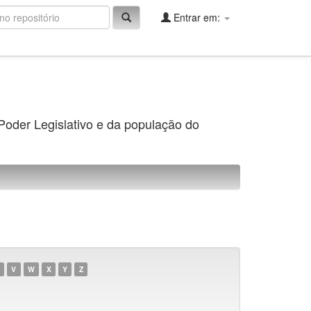
Entrar em:
 Poder Legislativo e da população do
V
W
X
Y
Z