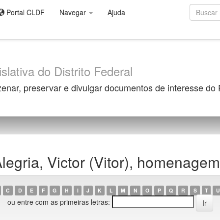
Portal CLDF
Navegar
Ajuda
slativa do Distrito Federal
zenar, preservar e divulgar documentos de interesse do
egria, Victor (Vitor), homenagem
C
D
E
F
G
H
I
J
K
L
M
N
O
P
Q
R
S
T
U
ou entre com as primeiras letras: