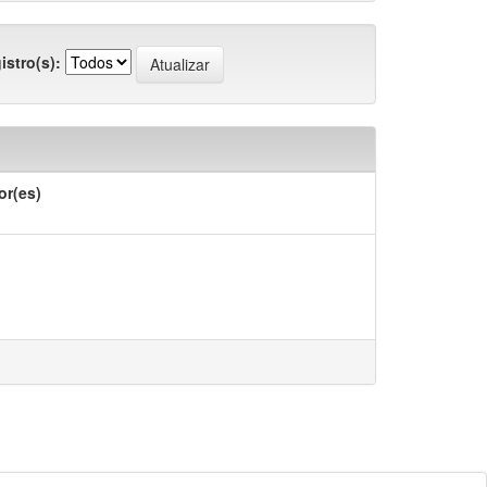
istro(s):
or(es)