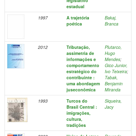
legislativo
estadual
1997
A trajetória
Bakaj,
poética
Branca
2012
Tributação,
Plutarco,
assimetria de
Hugo
informações e
Mendes
;
comportamento
Gico Junior,
estratégico do
Ivo Teixeira
;
contribuinte :
Tabak,
uma abordagem
Benjamin
juseconômica
Miranda
1993
Turcos do
Siqueira,
Brasil Central :
Jacy
imigrações,
cultura,
tradições