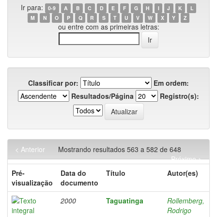
Ir para:
0-9
A
B
C
D
E
F
G
H
I
J
K
L
M
N
O
P
Q
R
S
T
U
V
W
X
Y
Z
ou entre com as primeiras letras:
Classificar por:
Em ordem:
Resultados/Página
Registro(s):
< Anterior
Mostrando resultados 563 a 582 de 648
Próximo >
Pré-
Data do
Título
Autor(es)
visualização
documento
2000
Taguatinga
Rollemberg,
Rodrigo