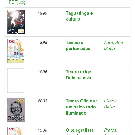
1999
Taguatinga é
-
cultura
1998
Tâmaras
Agra, Ana
perfumadas
Maria
1996
Teatro exige
-
Dulcina viva
2003
Teatro Oficina :
Lisboa,
um palco todo
Daise
iluminado
1998
O telegrafista
Prates,