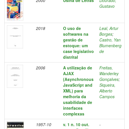
2000
Usina de Letras
Dourado,
Gustavo
2018
O uso de
Leal, Artur
softwares na
Borges
;
gestão de
Castro, Yan
estoque: um
Blumenberg
case legislativo
de
distrital
2006
A utilização de
Freitas,
AJAX
Wanderley
(Asynchronous
Gonçalves
;
JavaScript and
Siqueira,
XML) para
Alberto
melhoria da
Campos
usabilidade de
interfaces
complexas
1957-10
v. 1 n. 10 out.
-