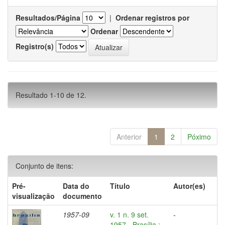
Resultados/Página
|
Ordenar registros por
Ordenar
Registro(s)
Resultado 1-10 de 12.
Anterior
1
2
Póximo
Conjunto de itens:
Pré-
Data do
Título
Autor(es)
visualização
documento
1957-09
v. 1 n. 9 set.
-
1957 - Brasília :