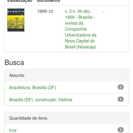
visualização
documento
1959-12
v. 3 n. 36 dez.
-
1959 - Brasília :
revista da
Companhia
Urbanizadora da
Nova Capital do
Brasil (Novacap)
Busca
Assunto
Arquitetura, Brasília (DF)
1
Brasília (DF), construção, história
1
Quantidade de itens
true
1