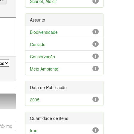
Scariot, Aldicir
1
Assunto
Biodiversidade
1
Cerrado
1
Conservação
1
Meio Ambiente
1
Data de Publicação
2005
1
Quantidade de itens
Póximo
true
1