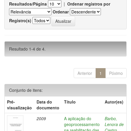
Resultados/Página
|
Ordenar registros por
Ordenar
Registro(s)
Resultado 1-4 de 4.
Anterior
1
Póximo
Conjunto de itens:
Pré-
Data do
Título
Autor(es)
visualização
documento
2009
A aplicação do
Barbo,
geoprocessamento
Lenora de
na reabilitação das
Castro