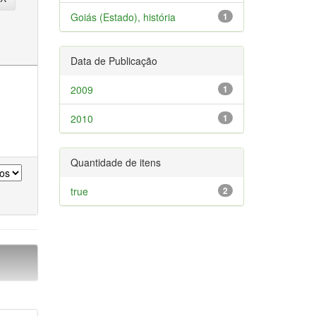
Goiás (Estado), história
1
Data de Publicação
2009
1
2010
1
Quantidade de itens
true
2