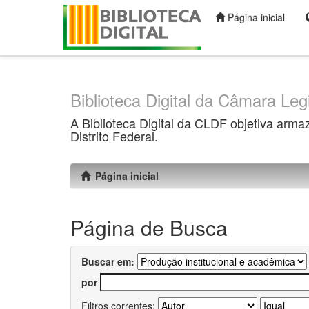
Página inicial
Skip
navigation
Biblioteca Digital da Câmara Legi
A Biblioteca Digital da CLDF objetiva arma
Distrito Federal.
Página inicial
Página de Busca
Buscar em:
por
Filtros correntes: