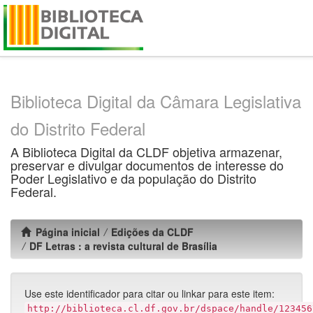
Skip
navigation
Biblioteca Digital da Câmara Legislativa
do Distrito Federal
A Biblioteca Digital da CLDF objetiva armazenar,
preservar e divulgar documentos de interesse do
Poder Legislativo e da população do Distrito
Federal.
Página inicial
Edições da CLDF
DF Letras : a revista cultural de Brasília
Use este identificador para citar ou linkar para este item:
http://biblioteca.cl.df.gov.br/dspace/handle/123456