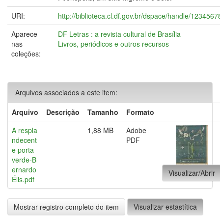
URI:
http://biblioteca.cl.df.gov.br/dspace/handle/123456
Aparece
DF Letras : a revista cultural de Brasília
nas
Livros, periódicos e outros recursos
coleções:
Arquivos associados a este item:
Arquivo
Descrição
Tamanho
Formato
A respla
1,88 MB
Adobe
ndecent
PDF
e porta
verde-B
ernardo
Visualizar/Abrir
Élis.pdf
Mostrar registro completo do item
Visualizar estastítica