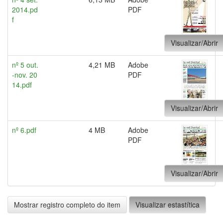
2014.pd
PDF
f
Visualizar/Abrir
nº 5 out.
4,21 MB
Adobe
-nov. 20
PDF
14.pdf
Visualizar/Abrir
nº 6.pdf
4 MB
Adobe
PDF
Visualizar/Abrir
Mostrar registro completo do item
Visualizar estastítica