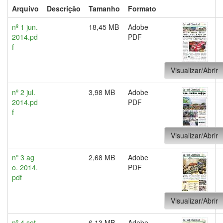
Arquivo
Descrição
Tamanho
Formato
nº 1 jun.
18,45 MB
Adobe
2014.pd
PDF
f
Visualizar/Abrir
nº 2 jul.
3,98 MB
Adobe
2014.pd
PDF
f
Visualizar/Abrir
nº 3 ag
2,68 MB
Adobe
o. 2014.
PDF
pdf
Visualizar/Abrir
nº 4 set.
6,13 MB
Adobe