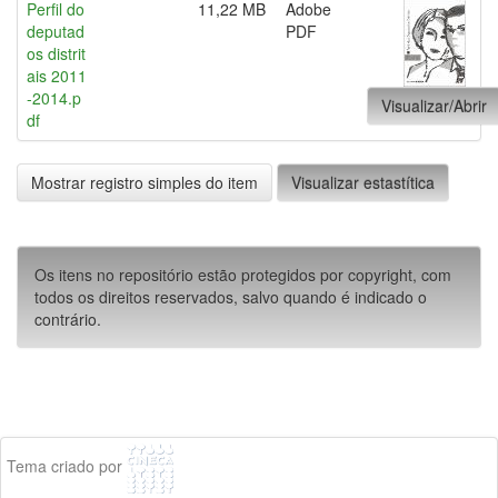
Perfil do
11,22 MB
Adobe
deputad
PDF
os distrit
ais 2011
-2014.p
Visualizar/Abrir
df
Mostrar registro simples do item
Visualizar estastítica
Os itens no repositório estão protegidos por copyright, com
todos os direitos reservados, salvo quando é indicado o
contrário.
Tema criado por