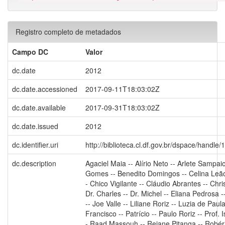
Registro completo de metadados
Campo DC
Valor
dc.date
2012
dc.date.accessioned
2017-09-11T18:03:02Z
dc.date.available
2017-09-31T18:03:02Z
dc.date.issued
2012
dc.identifier.uri
http://biblioteca.cl.df.gov.br/dspace/handl
dc.description
Agaciel Maia -- Alírio Neto -- Arlete Sampaio
Gomes -- Benedito Domingos -- Celina Leão 
- Chico Vigilante -- Cláudio Abrantes -- Chri
Dr. Charles -- Dr. Michel -- Eliana Pedrosa 
-- Joe Valle -- Liliane Roriz -- Luzia de Paula
Francisco -- Patrício -- Paulo Roriz -- Prof. Is
- Raad Massouh -- Rejane Pitanga -- Robéri