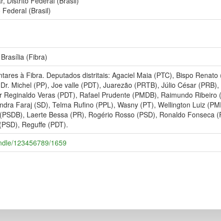
 Distrito Federal (Brasil)
 Federal (Brasil)
Brasília (Fibra)
tares à Fibra. Deputados distritais: Agaciel Maia (PTC), Bispo Renato 
, Dr. Michel (PP), Joe valle (PDT), Juarezão (PRTB), Júlio César (PRB),
sor Reginaldo Veras (PDT), Rafael Prudente (PMDB), Raimundo Ribeiro 
ra Faraj (SD), Telma Rufino (PPL), Wasny (PT), Wellington Luiz (PM
ci (PSDB), Laerte Bessa (PR), Rogério Rosso (PSD), Ronaldo Fonsec
(PSD), Reguffe (PDT).
/handle/123456789/1659