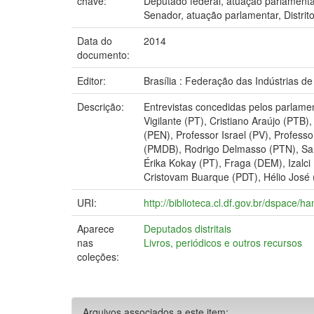
chave:
Deputado federal, atuação parlamentar,
Senador, atuação parlamentar, Distrito
Data do
2014
documento:
Editor:
Brasília : Federação das Indústrias de 
Descrição:
Entrevistas concedidas pelos parlamen
Vigilante (PT), Cristiano Araújo (PTB)
(PEN), Professor Israel (PV), Profes
(PMDB), Rodrigo Delmasso (PTN), Sand
Érika Kokay (PT), Fraga (DEM), Izal
Cristovam Buarque (PDT), Hélio José 
URI:
http://biblioteca.cl.df.gov.br/dspace
Aparece
Deputados distritais
nas
Livros, periódicos e outros recursos
coleções:
Arquivos associados a este item: