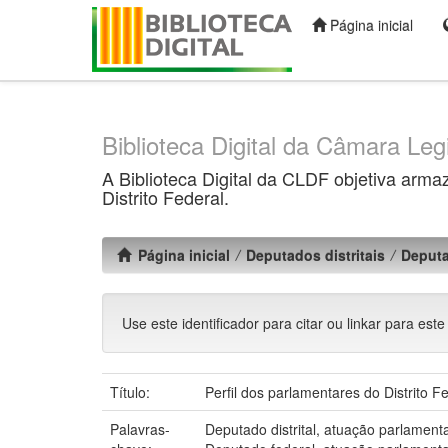
Página inicial
Skip
navigation
Biblioteca Digital da Câmara Legi
A Biblioteca Digital da CLDF objetiva arma
Distrito Federal.
Página inicial
Deputados distritais
Deputa
Use este identificador para citar ou linkar para este
Título:
Perfil dos parlamentares do Distrito F
Palavras-
Deputado distrital, atuação parlamentar