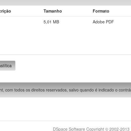
crição
Tamanho
Formato
5,01 MB
Adobe PDF
stítica
ht, com todos os direitos reservados, salvo quando é indicado o contrár
DSpace Software Copyright © 2002-2013 -