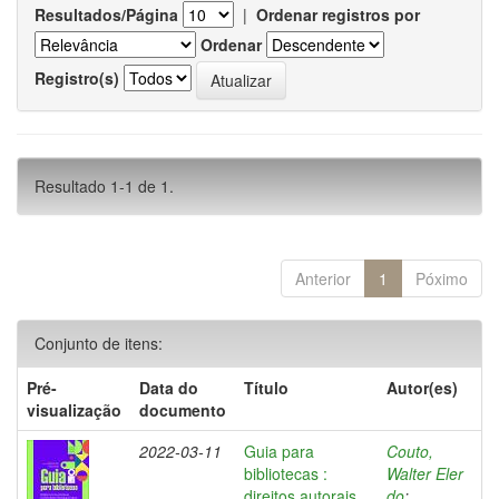
Resultados/Página
|
Ordenar registros por
Ordenar
Registro(s)
Resultado 1-1 de 1.
Anterior
1
Póximo
Conjunto de itens:
Pré-
Data do
Título
Autor(es)
visualização
documento
2022-03-11
Guia para
Couto,
bibliotecas :
Walter Eler
direitos autorais
do
;