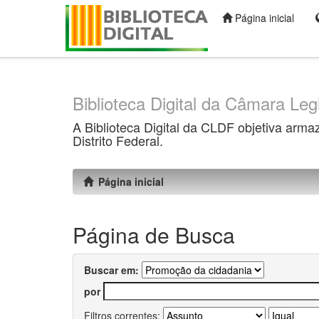
Página inicial
Skip
navigation
Biblioteca Digital da Câmara Legi
A Biblioteca Digital da CLDF objetiva arma
Distrito Federal.
Página inicial
Página de Busca
Buscar em:
por
Filtros correntes: