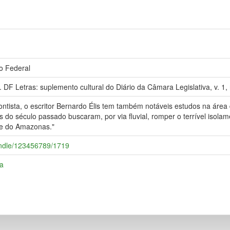
to Federal
DF Letras: suplemento cultural do Diário da Câmara Legislativa, v. 1, n
tista, o escritor Bernardo Élis tem também notáveis estudos na área d
 do século passado buscaram, por via fluvial, romper o terrível isol
 e do Amazonas."
/handle/123456789/1719
ia