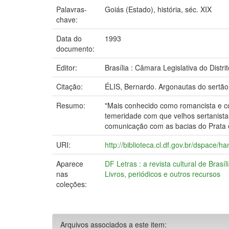
Palavras-
Goiás (Estado), história, séc. XIX
chave:
Data do
1993
documento:
Editor:
Brasília : Câmara Legislativa do Distri
Citação:
ÉLIS, Bernardo. Argonautas do sertão. 
Resumo:
"Mais conhecido como romancista e con
temeridade com que velhos sertanistas
comunicação com as bacias do Prata
URI:
http://biblioteca.cl.df.gov.br/dspace
Aparece
DF Letras : a revista cultural de Brasíl
nas
Livros, periódicos e outros recursos
coleções:
Arquivos associados a este item: