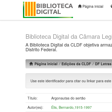
Página inicial
Skip
navigation
Biblioteca Digital da Câmara Legi
A Biblioteca Digital da CLDF objetiva arma
Distrito Federal.
Página inicial
Edições da CLDF
DF Letras 
Use este identificador para citar ou linkar para este
Título:
Argonautas do sertão
Autor(es):
Élis, Bernardo,1915-1997