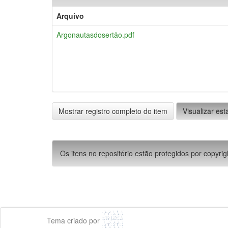
Arquivo
Argonautasdosertão.pdf
Mostrar registro completo do item
Visualizar esta
Os itens no repositório estão protegidos por copyrig
Tema criado por