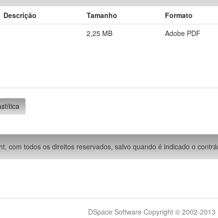
Descrição
Tamanho
Formato
2,25 MB
Adobe PDF
stítica
ht, com todos os direitos reservados, salvo quando é indicado o contrár
DSpace Software Copyright © 2002-2013 -